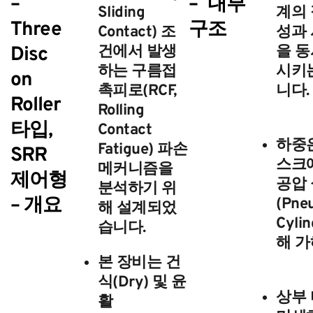
–
– 내부
Sliding
계의 
Three
구조
Contact) 조
성과 
Disc
건에서 발생
을 동
하는
구름접
시키는
on
촉피로(RCF,
니다.
Roller
Rolling
타입,
Contact
하중은
Fatigue) 파손
SRR
스크에
메커니즘
을
제어형
공압
분석하기 위
– 개요
(Pne
해 설계되었
Cyli
습니다.
해 가
본 장비는 건
식(Dry) 및 윤
상부
활