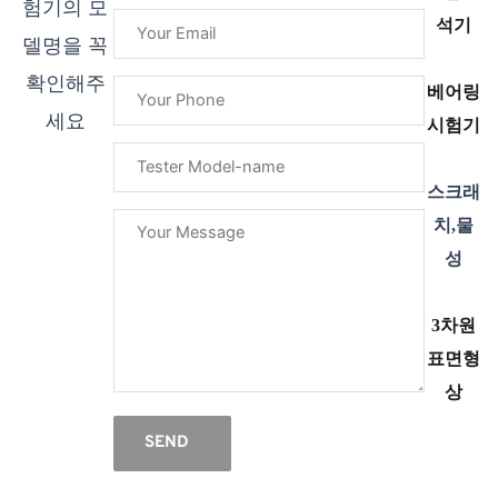
험기의 모
석기
델명을 꼭
확인해주
베어링
세요
시험기
스크래
치,물
성
3차원
표면형
상
SEND