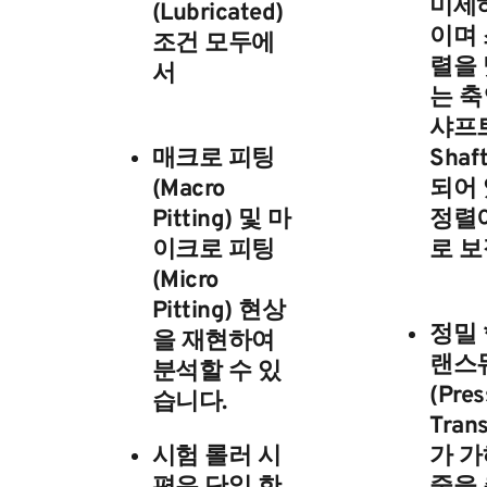
미세
(Lubricated)
이며 
조건 모두에
렬을 
서
는 
샤프트(
매크로 피팅
Shaft
(Macro
되어 
Pitting)
및
마
정렬
이크로 피팅
로 보
(Micro
Pitting)
현상
정밀 
을 재현하여
랜스
분석할 수 있
(Pres
습니다.
Tran
시험 롤러 시
가 가