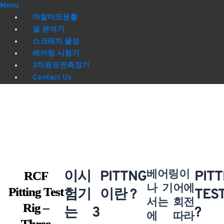
Menu
마찰마모윤활
열 분석기
스크래치 물성
베어링 시험기
3차원표면측정기
Contact Us
이시
PITTNG
베어링이
PITT
RCF
나 기어에
Pitting Test
험기
이란 ?
TES
서는 회전
Rig –
는 3
?
에 따라
Three