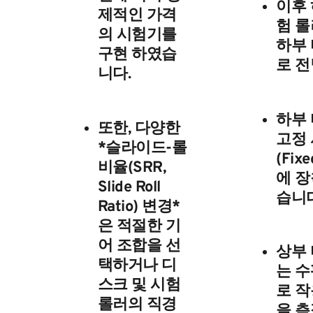
이후 
제적인 가격
험 롤
의 시험기를
하부
구현 하였습
로 전
니다.
하부 
또한, 다양한
고정
*슬라이드-롤
(Fixe
비율(SRR,
에 장
Slide Roll
습니다
Ratio) 변경*
은 적절한 기
어 조합을 선
상부
택하거나 디
는 수
스크 및 시험
로 작
롤러의 직경
을 측