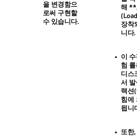
을 변경함으
해 *
로써 구현할
(Load
수 있습니다.
장착
니다.
이 수
험 롤
디스
서 
랙션(t
힘
에
됩니다
또한,