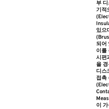
부 디
기적
(Elec
Insu
있으
(Bru
되어 
이를 
시편
을 경
디스크
접촉
(Elec
Cont
Meas
이 가