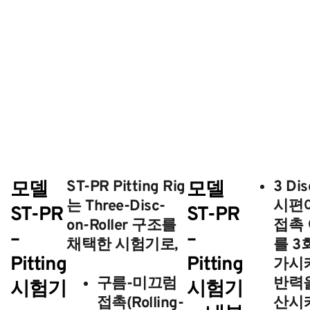
모델
ST-PR Pitting Rig
모델
3 Di
는
Three-Disc-
시편
ST-PR
ST-PR
on-Roller 구조
를
접촉 
–
–
채택한 시험기로,
를 3
Pitting
Pitting
가시
구름-미끄럼
반력을
시험기
시험기
접촉(Rolling-
산시켜