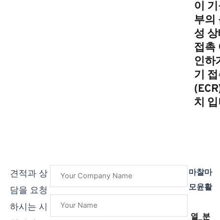
이 기
부의 
성 상
접촉 
인하
기 접
(ECR
치
입
마찰마
견적과 상
모윤활
담을 요청
하시는 시
열_분