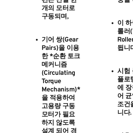
편은 단일 한
중을 
개의 모터로
구동되며,
이 하
롤러(T
기어 쌍(Gear
Roll
Pairs)을 이용
됩니다
한 *순환 토크
메커니즘
시험 
(Circulating
플로
Torque
에 장
Mechanism)*
어 균
을 적용하여
조건을
고용량 구동
니다.
모터가 필요
하지 않도록
설계 되어 경