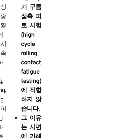
일정
기 구름
하중
접촉 피
윤활
로 시험
에
(high
장시
cycle
연속
rolling
하
contact
fatigue
g,
testing)
ng,
에 적합
ng
하지 않
 피
습니다.
상
그 이유
과
는 시편
을
에 가해