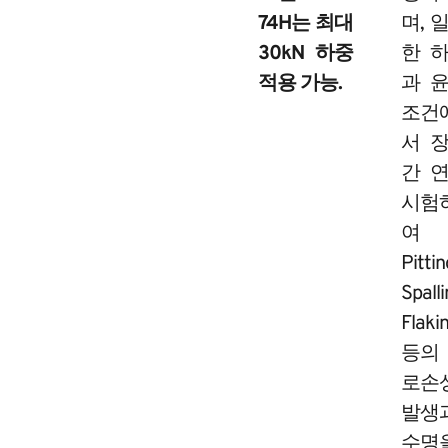
74H는 최대
며, 
30kN 하중
한 
적용 가능.
과 
조건
서 
간 
시험
여
Pittin
Spalli
Flaki
등의
로손
발생
수명​