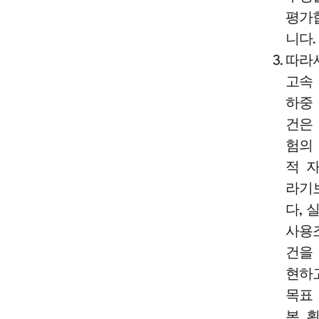
평가
니다.
따라
고속
하중
건은
험의
적 
라기
다, 
사용
건을
현하
목표
복 