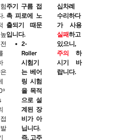
시험
주기 구름 접
십차례
.
촉 피로에 노
수리하다
적
출되기 때문
가 사용
 높
입니다.
실패
하고
회전
2-
있으니,
를
Roller
주의
하
하
시험기
시기 바
짧은
는 베어
랍니다.
에
링 시험
0⁹
을 목적
s
으로 설
의
계된 장
 접
비가 아
 발
닙니다.
키
즉, 고주