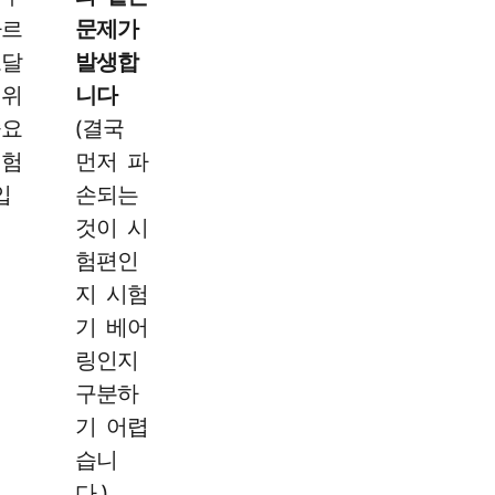
빠르
문제가
도달
발생합
 위
니다
중요
(결국
시험
먼저 파
입
손되는
것이 시
험편인
지 시험
기 베어
링인지
구분하
기 어렵
습니