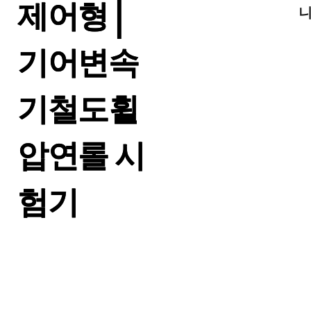
제어형 |
니
기어변속
기철도휠
압연롤 시
험기