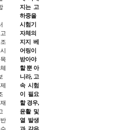
합
지는 고
하중을
서
시험기
 고
자체의
 조
지지 베
 시
어링이
 목
받아야
자체
할 뿐 아
보
니라, 고
실제
속 시험
조
이 필요
 재
할 경우,
고
윤활 및
 반
열 발생
횟수
과 같은