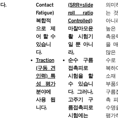
다.
Contact
(SRR=slide
의미
Fatigue)
roll ratio
는 
복합적
Controlled)
아니라
으로 제
마찰마모윤
높은
어 할 수
활 시험기
촉응
있습니
일 뿐 아니
을 
다.
라,
많은
Traction
순수 구름
수로
(구동 견
접촉피로
복하
인력) 특
시험을 할
소재
성 평가
수 있습니
부품
분야에
다. 그러나,
구름
사용 됩
고주기 구
촉 
니다.
름접촉피로
수명
시험에는
평가