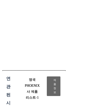
연
영국
제
품
PHOENIX
관
정
사 제품
보
된
리스트-1
시