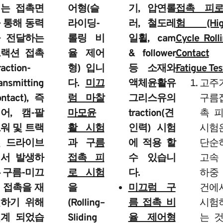
는 접촉면
어형(슬
기, 압연롤
접촉 피
 통해 동력
라이딩-
러, 철도레
험 (Hig
 전달하는
롤링 비
일휠, cam
Cycle Roll
랙션 접촉
율 제어
& follower
Contact
raction-
형) 입니
등 소재와
Fatigue Test
ansmitting
다.
미끄
액체윤활유
고주
ontact), 즉
럼 마찰
그리스유의
구름
어, 캠-팔
마모윤
traction(견
촉 
워 및 트랙
활 시험
인력) 시험
시험
 드라이브
과 구
름
에 적용 할
단순
서 발생하
접촉 피
수 있습니
고속
 구름-미끄
로 시험
다.
하중
 접촉을 재
을
미끄럼 구
건에
하기 위해
(Rolling–
름 접촉 비
시험
계 되었습
Sliding
율 제어형
는 