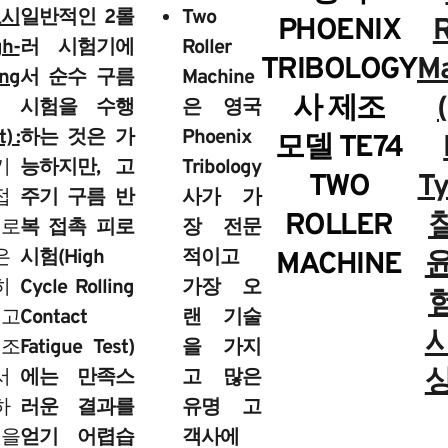
로시
일반적인 2롤
Two
PHOENIX
R
h-
러 시험기에
Roller
TRIBOLOGY
Ma
ing
서 순수 구름
Machine
사 제조
시험을 수행
은 영국
) :
하는 것은 가
Phoenix
모델 TE74
기
능하지만, 고
Tribology
TWO
Ty
접
주기 구름 반
사가 가
ROLLER
피로
복 접촉 피로
장 전문
은
시험(High
적이고
MACHINE
윤
히
Cycle Rolling
가장 오
 고
Contact
랜 기술
시
 조
Fatigue Test)
을 가지
상
서
에는 만족스
고 많은
하
러운 결과를
유명 고
것을
얻기 어렵습
객사에