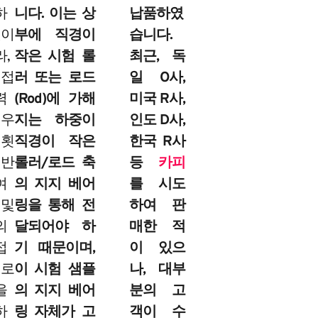
하
니다. 이는 상
납품하였
것이
부에 직경이
습니다.
,
작은 시험 롤
최근, 독
 접
러 또는 로드
일 O사,
력
(Rod)에 가해
미국 R사,
매우
지는 하중이
인도 D사,
 횟
직경이 작은
한국 R사
 반
롤러/로드 축
등
카피
여
의 지지 베어
를 시도
 및
링을 통해 전
하여 판
의
달되어야 하
매한 적
접
기 때문이며,
이 있으
피로
이 시험 샘플
나, 대부
을
의 지지 베어
분의 고
하
링 자체가 고
객이 수