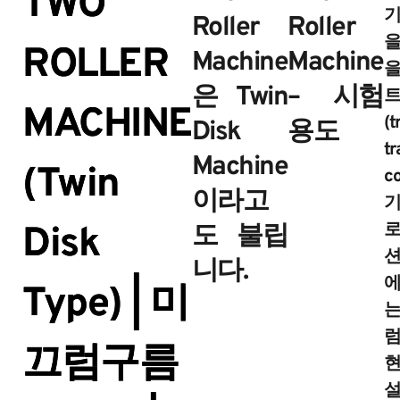
TWO
기
Roller
Roller
을
ROLLER
Machine
Machine
을
은 Twin
– 시험
트
MACHINE
(t
Disk
용도
tr
Machine
(Twin
c
이라고
기
로
Disk
도 불립
션
니다.
에
Type) | 미
는
럼
끄럼구름
현
설