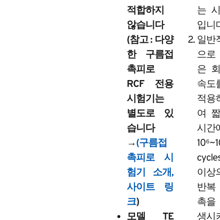
적합하지
는 
않습니다
입니다
(참고 : 다양
일반
한 구름접
으로
촉피로
은 
RCF 전용
속도
시험기는
적용
별도로 있
여 
습니다
시간
→
(구름접
10⁶~1
촉피로 시
cycle
험기 소개,
이상
사이트 링
반복
크
)
촉을
모델 TE
생시