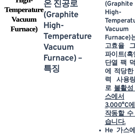
온 진공로
(Graphite
Temperature
High-
(Graphite
Vacuum
Temperat
High-
Furnace)
Vacuum
Temperature
Furnace)
Vacuum
고효율 
파이트(흑
Furnace) –
단열 팩 
특징
에 적당한
력 사용
로
불활성
스에서
3,000°C
작동할 수
습니다.
He 가스