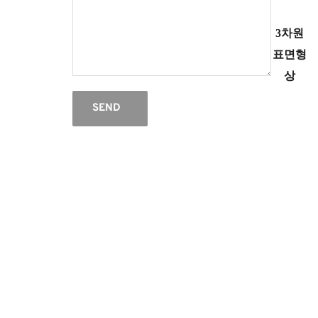
3차원
표면형
상
SEND
한
1999년 개업 이후, 지난 30여년간
Tribology(마찰/마모/윤활/CMP 연마), 스크
미
래치, 고온 경도계, 베어링 시험기 : 미유럽
일본의 유명 제조공급사인 BRUKER,
산
PHOENIX Tribology, TABER, SHINTO
Heidon, INNOWEP, AMTEC, TRICO사.
업
열분석기(DSC,TGA,STA,TMA), 고온진공