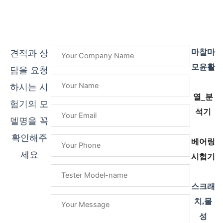
마찰마
견적과 상
모윤활
담을 요청
하시는 시
열_분
험기의 모
석기
델명을 꼭
확인해주
베어링
세요
시험기
스크래
치,물
성