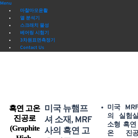
Menu
마찰마모윤활
열 분석기
스크래치 물성
베어링 시험기
3차원표면측정기
Contact Us
미국 뉴햄프
미국 MR
흑연 고온
의 실험
진공로
셔 소재, MRF
소형
흑연
(Graphite
사의 흑연 고
온 진공
High-