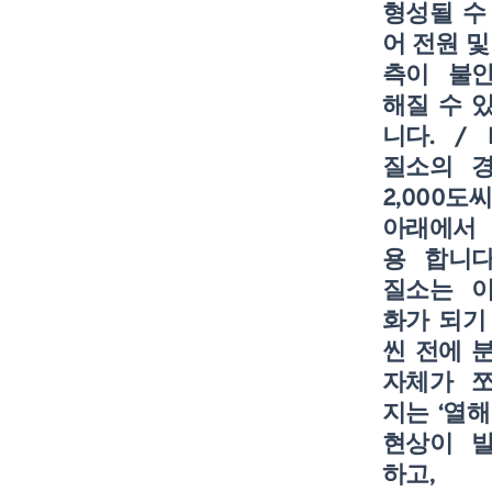
형성될 수
어 전원 및
측이 불
해질 수 
니다.
/ 
질소의 
2,000도
아래에서
용 합니
질소는 
화가 되기
씬 전에 
자체가 
지는 ‘열해
현상이 
하고,