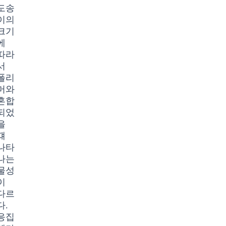
도송
이의
크기
에
따라
서
폴리
머와
혼합
되었
을
떄
나타
나는
물성
이
다르
다.
응집