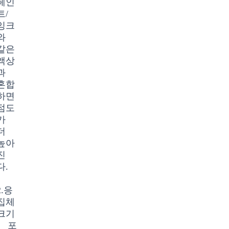
페인
트/
잉크
와
같은
액상
과
혼합
하면
점도
가
더
높아
진
다.
2.응
집체
크기
: 포