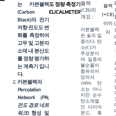
블랙
는 카본블랙
도 정량 측정기
블랙
(CB)의
(Carbon
ELICALMETER
(=CB)
개요 :
Black)의 전기
이미
저항·전도도 변
카본블랙
지
화를 측정하여
은 숯의 일
종이다. 탄
고무 및 고분자
소(C)가
:
소재 내 분산도
주성분이
를 정량 평가하
며 일종의
불순물이
는 계측기 입니
함유되어
다.
있어서
카본블랙의
100% 탄
소는 아니
Percolation
지만 순수
Network (PN,
탄소계열
전도 경로 네트
인 다이아
워크)
형성 및
몬드, 흑