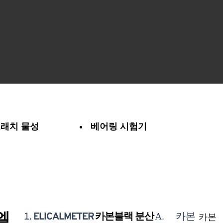
래치 물성
베어링 시험기
(엘
ELICALMETER
카본블랙 분산
A. 카본
카본