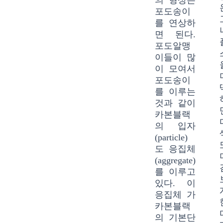
의 형상은
포도송이
를 연상하
면 된다.
포도알맹
이들이 많
이 모여서
포도송이
를 이루는
것과 같이
카본블랙
의 입자
(particle)
도 응집체
(aggregate)
를 이루고
있다. 이
응집체 가
카본블랙
의 기본단