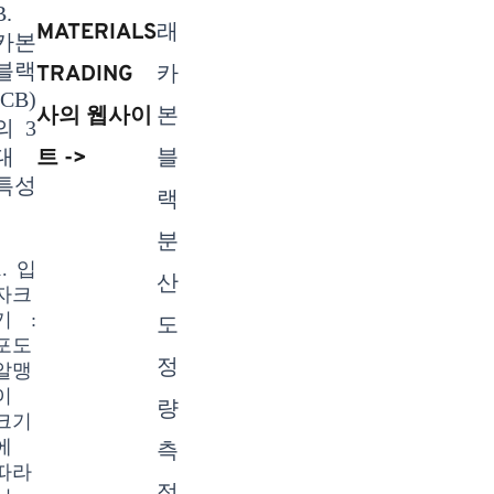
B.
MATERIALS
래
카본
블랙
TRADING
카
(CB)
사의 웹사이
본
의 3
대
트 ->
블
특성
랙
분
1. 입
산
자크
기 :
도
포도
정
알맹
이
량
크기
에
측
따라