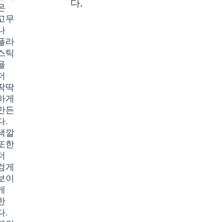
다.
은
고무
나
플라
스틱
을
더
딱딱
하게
만든
다.
색깔
또한
더
검게
보이
게
한
다.