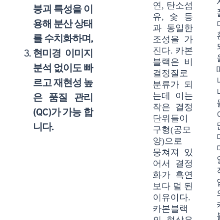
연, 탄소섬
붕괴 특성을 이
유, 숯 등
용해 분산 상태
과 동일한
를 수치화하며,
조성을 가
진다. 카본
현미경 이미지
블랙은 비
분석 없이도 빠
결정질로
르고 재현성 높
분류가 되
는데 이는
은 품질 관리
작은 결정
(QC)가 가능 합
단위들이
니다.
구형(공모
양)으로
뭉쳐져 있
어서 결정
화가 흑연
보다 덜 된
이유이다.
카본블랙