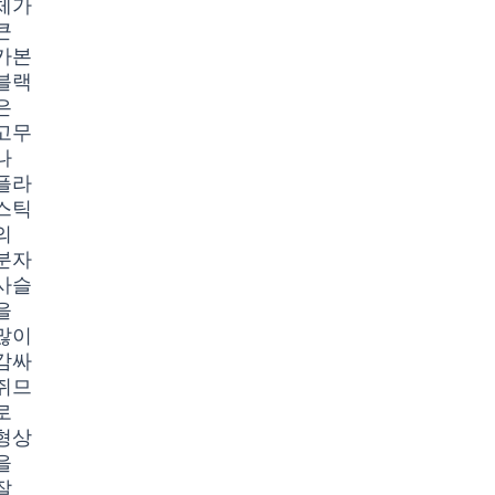
체가
큰
카본
블랙
은
고무
나
플라
스틱
의
분자
사슬
을
많이
감싸
쥐므
로
형상
을
잘