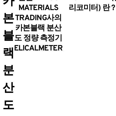
카
MATERIALS
리코미터) 란 ?
본
TRADING사의
카본블랙 분산
블
도 정량 측정기
ELICALMETER
랙
분
산
도