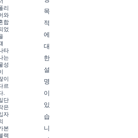
정
서
폴리
목
머와
혼합
적
되었
에
을
떄
대
나타
나는
한
물성
설
이
많이
명
다르
이
다.
일단
있
작은
입자
습
의
니
카본
블랙