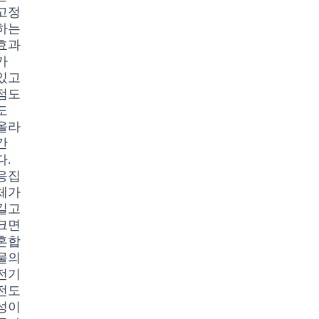
고정
하는
효과
가
있고
점도
도
올라
간
다.
응집
체가
길고
크면
혼합
물의
전기
전도
성이