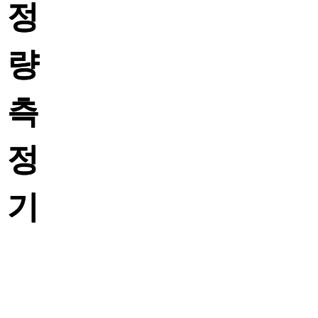
정
량
측
정
기