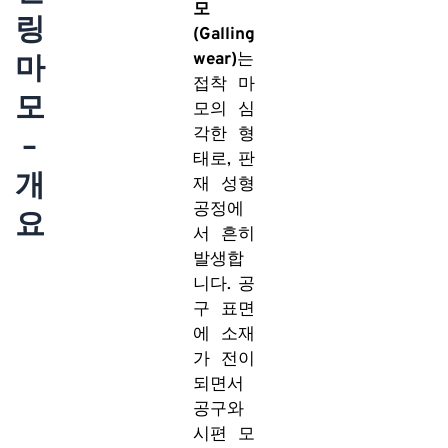
모
링
(Galling
wear)
는
마
접착 마
모
모의 심
각한 형
–
태로, 판
개
재 성형
공정에
요
서 흔히
발생합
니다. 공
구 표면
에 소재
가 전이
되면서
공구와
시편 모