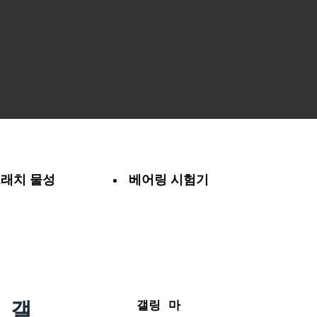
래치 물성
베어링 시험기
갤
갤링 마