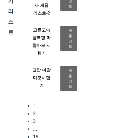
기
정
사 제품
보
리
리스트-2
스
고온고속
제
트
품
왕복형 마
정
찰마모 시
보
험기
고압 마찰
제
품
마모시험
정
기
보
1
2
3
…
19