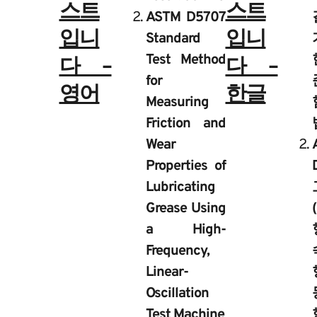
스트
스트
ASTM D5707
입니
입니
Standard
Test Method
다 –
다 –
for
영어
한글
Measuring
Friction and
Wear
Properties of
Lubricating
Grease Using
a High-
Frequency,
Linear-
Oscillation
Test Machine