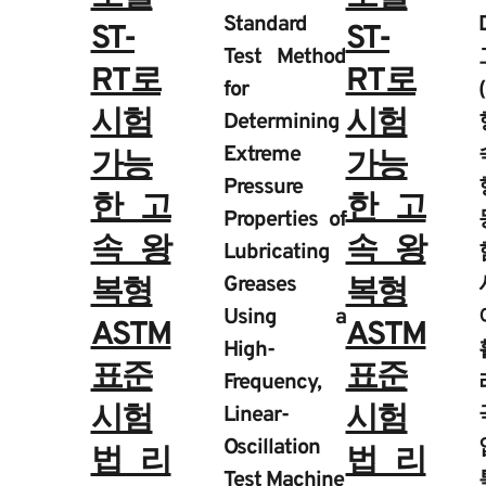
Standard
ST-
ST-
Test Method
RT로
RT로
for
시험
시험
Determining
Extreme
가능
가능
Pressure
한 고
한 고
Properties of
속 왕
속 왕
Lubricating
Greases
복형
복형
Using a
ASTM
ASTM
High-
표준
표준
Frequency,
시험
시험
Linear-
Oscillation
법 리
법 리
Test Machine