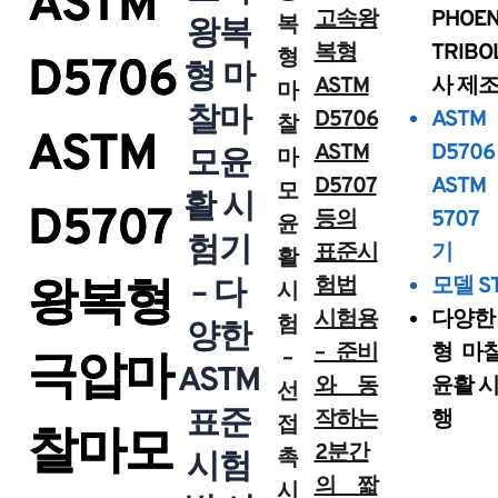
ASTM
고속왕
PHOEN
복
왕복
복형
TRIBO
형
D5706
형 마
ASTM
사 제
마
찰마
D5706
ASTM
찰
ASTM
ASTM
D5706
모윤
마
D5707
AST
모
활 시
D5707
등의
5707
윤
험기
표준시
기
활
험법
모델 ST
왕복형
– 다
시
시험용
다양한
험
양한
– 준비
형 마
–
극압마
ASTM
와 동
윤활 시
선
표준
작하는
행
접
찰마모
2분간
촉
시험
의 짧
시