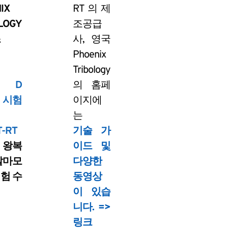
IX
RT 의 제
LOGY
조공급
조
사, 영국
Phoenix
Tribology
M D
의 홈페
 시험
이지에
는
-RT
기술 가
 왕복
이드 및
찰마모
다양한
험 수
동영상
이 있습
니다. =>
링크