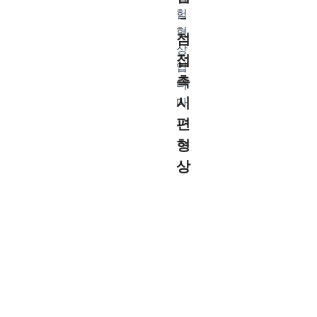
–
점
접
촉
시
편
형
상