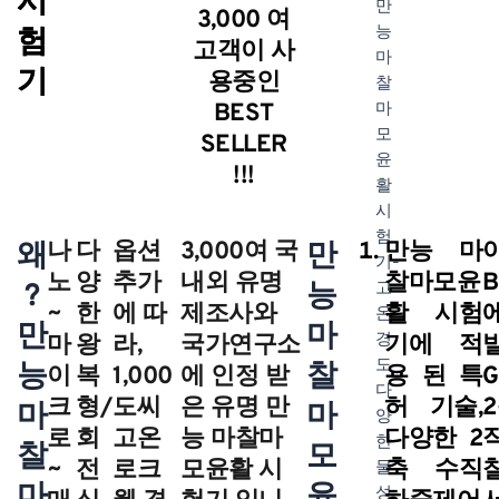
시
3,000 여
험
고객이 사
기
용중인
BEST
SELLER
!!!
왜
나
다
옵션
3,000여 국
만
만능 마
노
양
추가
내외 유명
찰마모윤
?
능
~
한
에 따
제조사와
활 시험
만
마
마
왕
라,
국가연구소
기에 적
능
찰
이
복
1,000
에 인정 받
용 된 특
크
형/
도씨
은 유명 만
허 기술,
마
마
로
회
고온
능 마찰마
다양한 2
찰
모
~
전
로크
모윤활 시
축 수직
마
윤