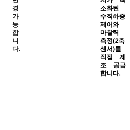
변
지가 최
경
소화된
가
수직하중
능
제어와
합
마찰력
니
측정(2축
다.
센서)를
직접 제
조 공급
합니다.