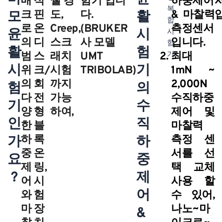
매
식
웰 경
험기 입니
하중제어
모
크
핀
도,
다.
활
& 마찰력
로
온
Creep,
(BRUKER
측정센서
윤
시
의
디
스크
사 모델
입니다.
활
험
범
스
래치
UMT
최대
시
기
위
크/
시험
TRIBOLAB)
1mN ~
의
회
까지
2,000N
험
의
다
전
가능
수직하중
기
수
양
형
하여,
제어 및
인
직
한
블
마찰력
가
하
록
하
측정 센
중
온
서를 선
요
중
제
링,
택 교체
?
제
어
시
사용 할
어
와
험
수 있어,
마
장
나노~마
&