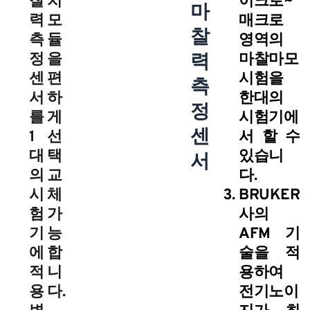
찰
치
이크로~
마
력
모
매크로
찰
측
듈
영역의
정
을
력
마찰마모
센
편
시험을
측
서
하
한대의
정
를
게
시험기에
센
1
선
서 할 수
대
택
있습니
서
의
교
다.
시
체
BRUKER
험
가
사의
기
능
AFM 기
에
합
술을 적
적
니
용하여
용
다.
전기노이