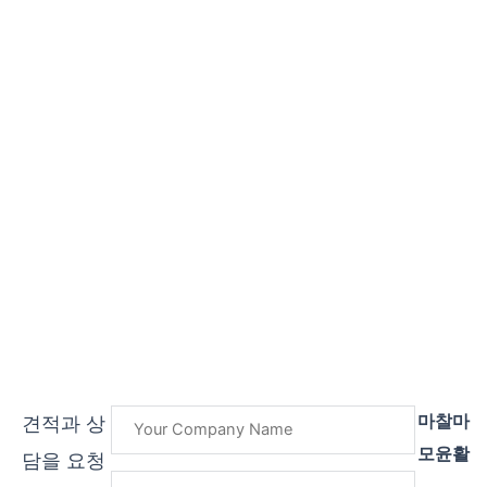
마찰마
견적과 상
모윤활
담을 요청