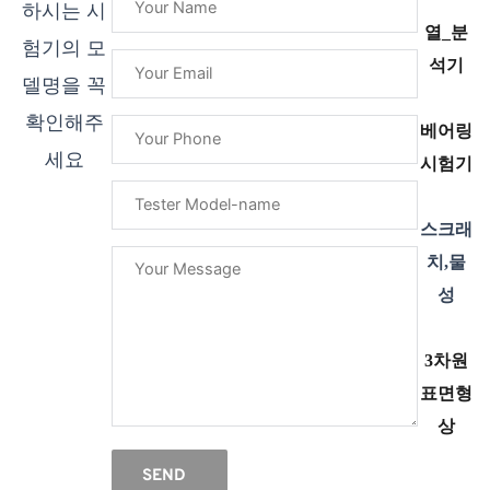
하시는 시
열_분
험기의 모
석기
델명을 꼭
확인해주
베어링
세요
시험기
스크래
치,물
성
3차원
표면형
상
SEND