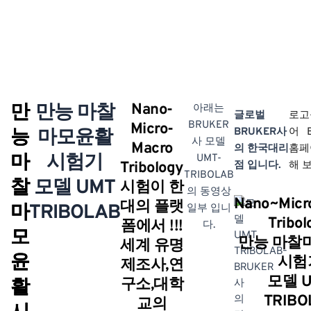
만
만능 마찰
Nano-
아래는
글로벌
로고
BRUKER
Micro-
능
마모윤활
BRUKER사
어 
사 모델
Macro
의 한국대리
홈페
마
시험기
UMT-
Tribology
점 입니다.
해 
TRIBOLAB
찰
모델 UMT
시험이 한
의 동영상
Nano~Micr
대의 플랫
마
TRIBOLAB
일부 입니
Tribol
폼에서 !!!
다.
모
만능 마찰
세계 유명
윤
시험
제조사,연
모델 U
활
구소,대학
TRIBO
교의