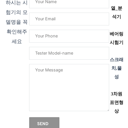
하시는 시
열_분
험기의 모
석기
델명을 꼭
확인해주
베어링
세요
시험기
스크래
치,물
성
3차원
표면형
상
SEND