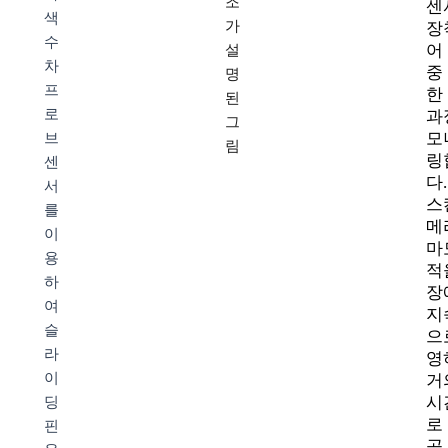
조
센
색
가
장
수
어
설
차
중
명
프
한
된
로
과
그
모
브
림
링
센
다
서
스
를
메
이
마
용
적
하
장
여
지
슬
으
라
영
이
거
시
딩
로
핀
곱