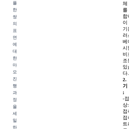
플
체
를
한
합
쌍
이
의
기
표
러
면
베
에
시
대
비
한
조
마
있
모
다.
진
2
기
행
;
과
-
정
상
을
접
세
접
밀
트
하