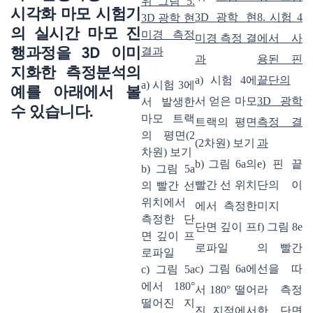
위 그림 5.
시각화 마모 시험기
3D 광학 현
8. 시험 4
3D 광학 현
의 실시간 마모 진
미경 측정
미경 측정 결
에서 사
행과정을 3D 이미
결과
과
용된 핀
지화한 측정분석의
a) 시험 4에
끝단의
a) 시험 3에
예를 아래에서 볼
서 얻은 마모
3D 광학
서 발생한
수 있습니다.
마모 트랙
트랙의 평면
측정 결
의 평면(2
(2차원) 보기
과
차원) 보기
b) 그림 6a의
e) 핀 끝
b) 그림 5a
빨간 선 위치
단의 이
의 빨간 선
위치에서
에서 측정한
미지
측정한 단
단면 깊이 프
f) 그림 8e
면 깊이 프
로파일
의 빨간
로파일
c) 그림 6a에
선을 따
c) 그림 5a
에서 180°
서 180° 떨어
라 측정
떨어진 지
진 지점에서
한 단면