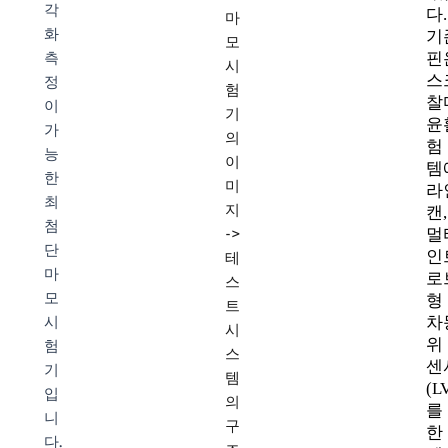
각
다.
마
화
기
모
핀
측
시
스
정
험
찰
이
기
윤
가
의
험
능
이
템
한
미
라
최
지
캔
첨
멀
->
단
인
테
마
로
스
모
형
트
차
시
시
위
험
스
센
기
템
(L
입
의
를
니
구
한
다.