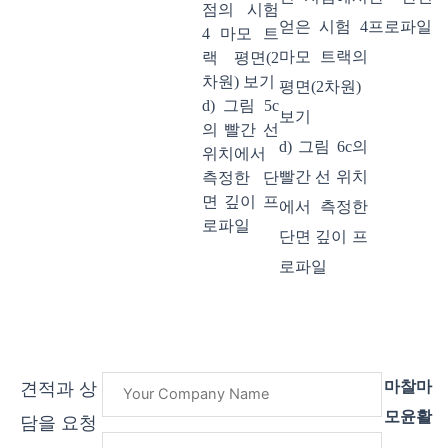
점의 시험
얻은 시험 4
프로파일
4 마모 트
마모 트랙의
랙 평면(2
차원) 보기
평면(2차원)
d) 그림 5c
보기
의 빨간 선
d) 그림 6c의
위치에서
빨간 선 위치
측정한 단
면 깊이 프
에서 측정한
로파일
단면 깊이 프
로파일
마찰마
견적과 상
모윤활
담을 요청