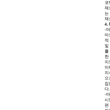
코
재
는
재
4.
-마
마
적
및
를
한
지
이
지
으
집
다.
-
시
편