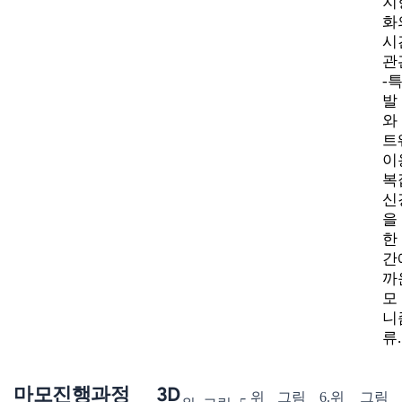
지
화
시
관
-
발
와
트
이
복
신
을
한
간
까
모
니
류.
마모진행과정 3D
위
그림 6.
위 그림