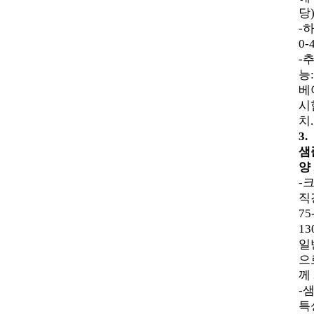
당)
-
0-
-
능
베
시
치.
3
샘
양 
-
직
75
13
일
으
께 
-
특