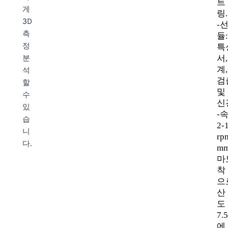
트
게
링.
3D
-
측
듈
정
특
서
분
계
석
검
할
및
수
신
있
-
습
2-
니
rp
다.
m
마
착
으
산
도 
7.
에