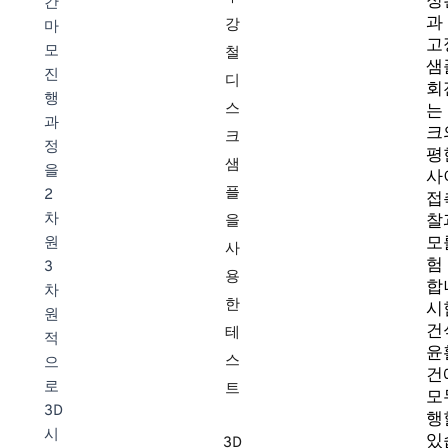
정
간
과
강
마
고
모
철
샘
진
디
회
행
스
는
과
크
크
정
평
샘
을
사
플
2
접
차
찰
을
모
원
사
험
3
용
합
차
한
시
원
건
테
적
윤
스
으
건
로
트
모
3D
행
시
있
3D