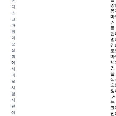
온
망
디
용
스
마
크
커
마
을
찰
합
마
멀
모
인
실
로
마
험
랙
에
면
서
을
마
실
모
으
시
정
험
LV
시
는
편
크
샘
핀