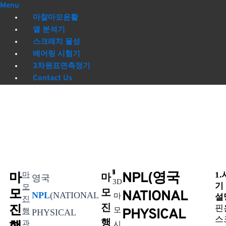
Menu
마찰마모윤활
열 분석기
스크래치 물성
베어링 시험기
3차원표면측정기
Contact Us
NPL(영국
1
마
마
마
영국
3D
기
모
모
모
NATIONAL
NPL
(NATIONAL
마
설명
진
진
진
핀
모
PHYSICAL
행
PHYSICAL
스
행
행
과
시