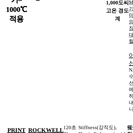
M
1,000도씨
1000℃
고온 경도
적용
계
장
할
N
선
에
하
내
니
120초
Stiffness(강직도),
웨
PRINT
ROCKWELL