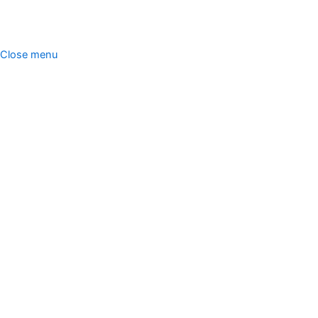
한미산업. All rights reserved.
Close menu