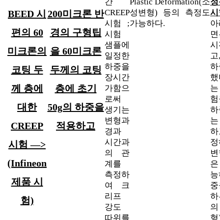
간
Plastic Deformation(소
정
CREEP
성변형) 등의 측정도
시
BEED 시
200미크론 반
시험 ;
가능하다.
아
편의 60
경의 구형팁
시험
면
샘플에
시
미크론의
을 60미크론
일정한
고
하중을
하
코팅 두
두께의 코팅
장시간
께 층에
층에 초기
가함으
는 
로써
험
대한
50g의 하중을
생기는
변형과
는
CREEP
적용하고
경과
하
시간과
정
시험 —>
의 관
(Infineon
계를
은
측정하
능
제품 시
여 크
중
리프
험)
강도
의 
따위를
형