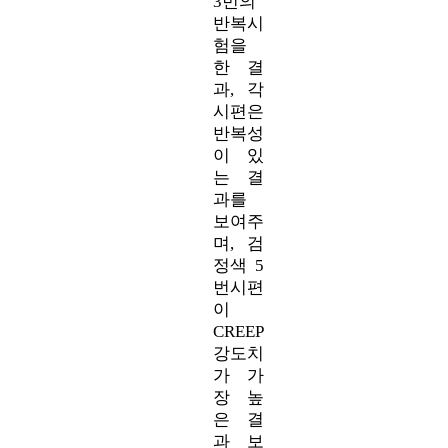
3번의
반복시
험을
한 결
과, 각
시편은
반복성
이 있
는 결
과를
보여주
며, 검
정색 5
번시편
이
CREEP
강도치
가 가
장 높
은 결
과 보