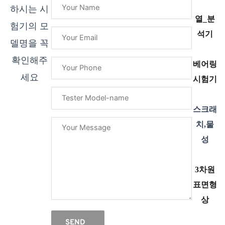
하시는 시
열_분
험기의 모
석기
델명을 꼭
확인해주
베어링
세요
시험기
스크래
치,물
성
3차원
표면형
상
SEND