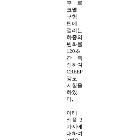
후 로
크웰
구형
팁에
걸리는
하중의
변화를
120초
간 측
정하여
CREEP
강도
시험을
하였
다,
아래
샘플 3
가지에
대하여