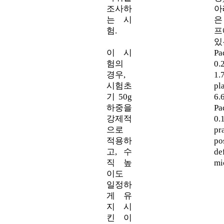
조사하
아
는 시
은
험.
프
있
이 시
Pa
험의
0.
경우,
1.
시험초
pl
기 50g
6.
하중을
Pa
강제적
0
으로
pr
적용하
p
고, 수
d
직 높
mi
이도
일정하
게 유
지 시
킨 이