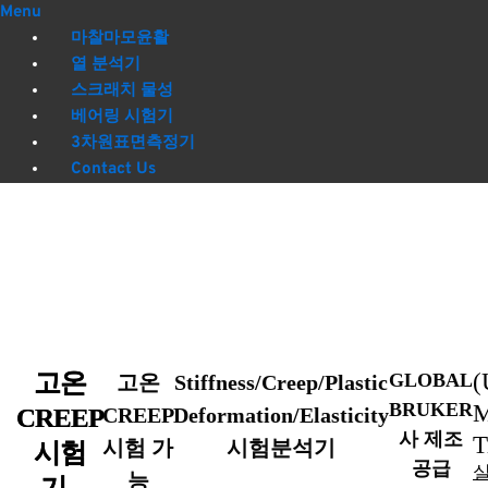
Menu
마찰마모윤활
열 분석기
스크래치 물성
베어링 시험기
3차원표면측정기
Contact Us
고온
(
GLOBAL
고온
Stiffness/Creep/Plastic
BRUKER
CREEP
CREEP
Deformation/Elasticity
사 제조
T
시험 가
시험분석기
시험
공급
능
기–